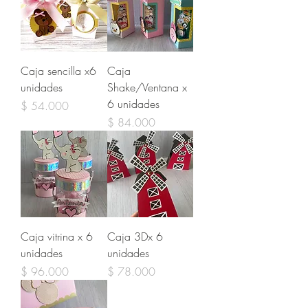
Caja sencilla x6
Caja
unidades
Shake/Ventana x
6 unidades
Precio
$ 54.000
Precio
$ 84.000
Caja vitrina x 6
Caja 3Dx 6
unidades
unidades
Precio
Precio
$ 96.000
$ 78.000