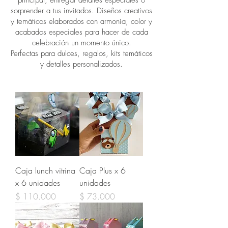
principal, entregar detalles especiales o
sorprender a tus invitados. Diseños creativos
y temáticos elaborados con armonía, color y
acabados especiales para hacer de cada
celebración un momento único.
Perfectas para dulces, regalos, kits temáticos
y detalles personalizados.
Caja lunch vitrina
Caja Plus x 6
x 6 unidades
unidades
Precio
Precio
$ 110.000
$ 73.000