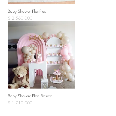
Baby Shower PlanPlus
Precio
$ 2.560.000
Baby Shower Plan Basico
Precio
$ 1.710.000