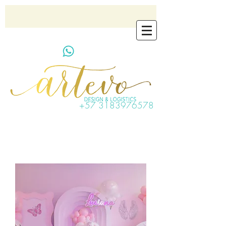
artevo.contact@gmail.com
+57 3183976578