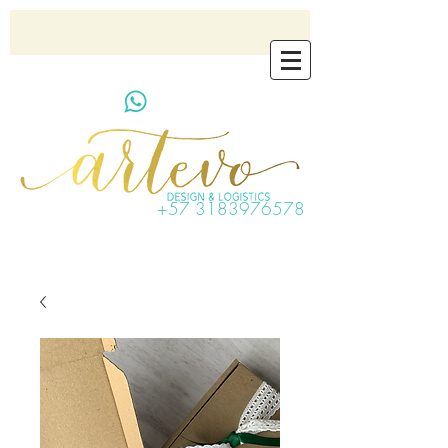
artevo.contact@gmail.com
+57 3183976578