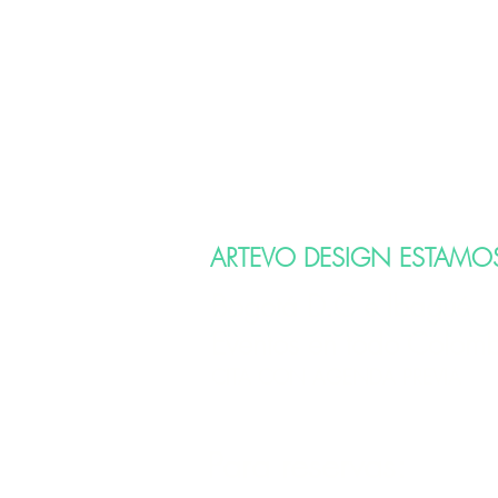
ARTEVO DESIGN ESTAMO
Bogotá D.C e Ibagué
Eventos en todo Colom
CITA CON AGENDA PREVIA
Para reservas: