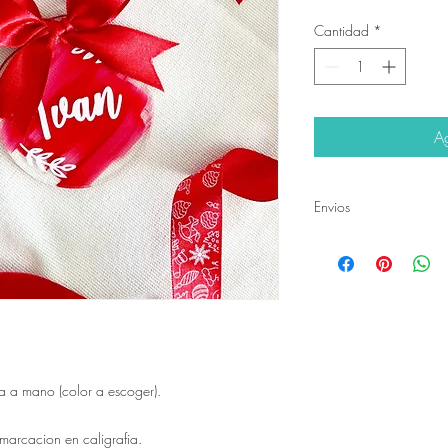
Cantidad
*
Ag
Envios
Envios a todo colomb
da a mano (color a escoger).
marcacion en caligrafia.