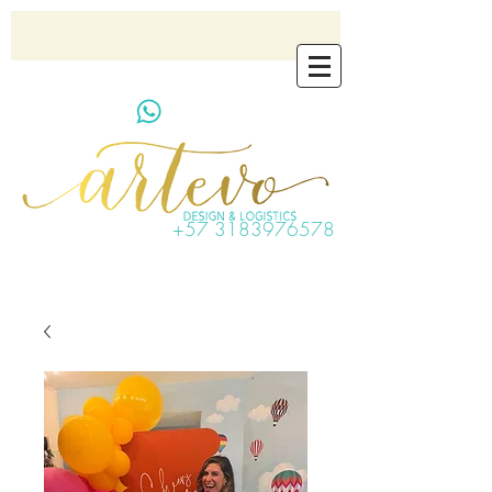
artevo.contact@gmail.com
+57 3183976578