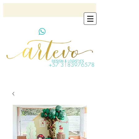
artevo.contact@gmail.com
+57 3183976578