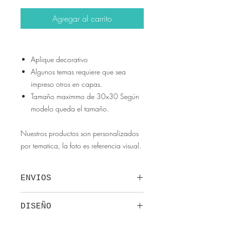
Agregar al carrito
Aplique decorativo
Algunos temas requiere que sea
impreso otros en capas.
Tamaño maximmo de 30x30 Según
modelo queda el tamaño.
Nuestros productos son personalizados
por tematica, la foto es referencia visual.
ENVIOS
Envíos a todo Colombia se realizan
DISEÑO
por transportadora, recuerda que
cada empresa tiene establecido su
Nuestros diseños son exclusivos y
entrega, al ser tercerizado no