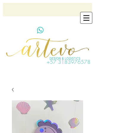
artevo.contact@gmail.com
+57 3183976578