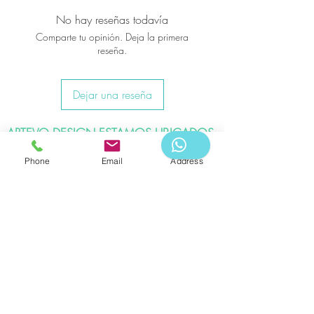
No hay reseñas todavía
Comparte tu opinión. Deja la primera
reseña.
Dejar una reseña
ARTEVO DESIGN ESTAMOS UBICADOS
EN:
Phone
Email
Address
Bogotá D.C e Ibagué
Eventos en todo Colombia
CITA CON AGENDA PREVIA
Para reservas:
WHATSAPP -3183976578
Artevo Design & Logistics 2020