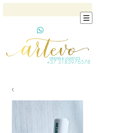
artevo.contact@gmail.com
+57 3183976578