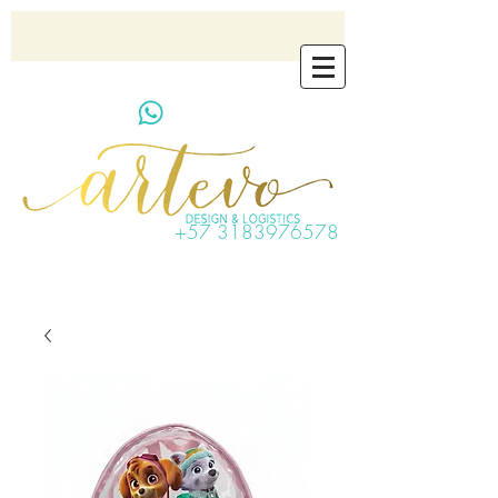
artevo.contact@gmail.com
+57 3183976578