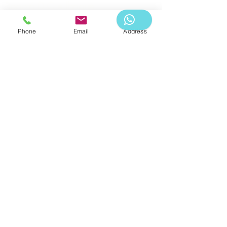
Bogotá D.C e Ibagué
Eventos en todo Colombia
CITA CON AGENDA PREVIA
Phone
Email
Address
Para reservas:
WHATSAPP -3183976578
Artevo Design & Logistics 2020
Prohibida su reproducción total o parcial, así
como su traducción a cualquier idioma sin
autorización escrita de su titular. Lea nuestra
política de privacidad.
Asociados:
Referencias: