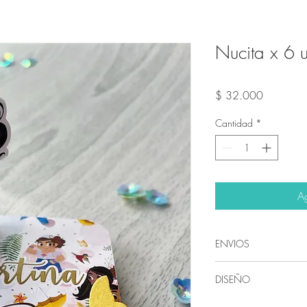
Nucita x 6 
Precio
$ 32.000
Cantidad
*
Ag
ENVIOS
Envíos a todo Colo
DISEÑO
recuerda que cada 
entrega, al ser te
Nuestros diseños so