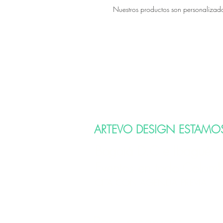
Nuestros productos son personalizados 
ARTEVO DESIGN ESTAMO
Bogotá D.C e Ibagué
Eventos en todo Colom
CITA CON AGENDA PREVIA
Para reservas: