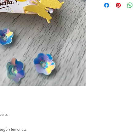
entrega o día exact
empresa Artevo De
Deben tener en cuen
No se envían pre-d
entrega y que tenga
temática se persona
No se realiza reco
Somos responsables
fecha para que la t
su entrega.
Se envia guía para
delo.
 según tematica.