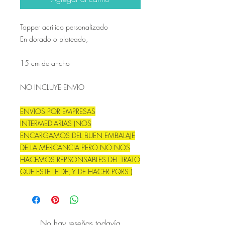
Topper acrilico personalizado
En dorado o plateado,
15 cm de ancho
NO INCLUYE ENVIO
ENVIOS POR EMPRESAS
INTERMEDIARIAS (NOS
ENCARGAMOS DEL BUEN EMBALAJE
DE LA MERCANCIA PERO NO NOS
HACEMOS REPSONSABLES DEL TRATO
QUE ESTE LE DE, Y DE HACER PQRS )
No hay reseñas todavía