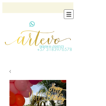
artevo.contact@gmail.com
+57 3183976578