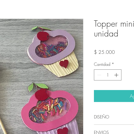
Topper min
unidad
Precio
$ 25.000
Cantidad
*
Ag
DISEÑO
Nuestros diseños so
ENVIOS
empresa Artevo De