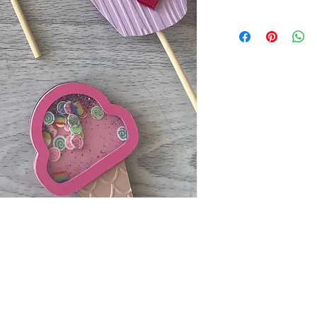
No se envían pre-d
Envíos a todo Colo
temática se persona
recuerda que cada 
entrega, al ser te
entrega o día exact
Deben tener en cuen
entrega y que tenga
No se realiza reco
Somos responsables
fecha para que la t
su entrega.
Se envia guía para