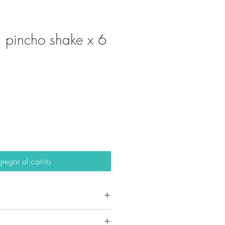
i pincho shake x 6
regar al carrito
n exclusivos y pertenecen a la
sign.