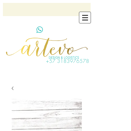
artevo.contact@gmail.com
+57 3183976578