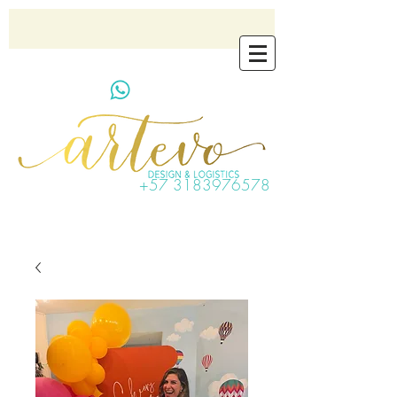
artevo.contact@gmail.com
+57 3183976578