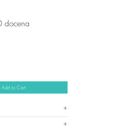
3D docena
e
Add to Cart
n exclusivos y pertenecen a la
sign.
iseños de papeleria creativa, según
l producto se envia en 3 dias