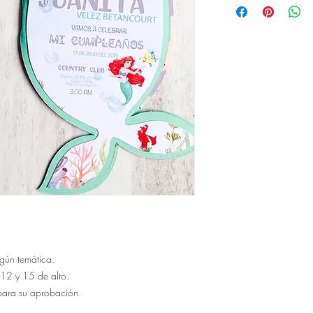
temática se persona
habiles.
Se hacen 3 correcio
se cobra un rubro 
egún temática.
 12 y 15 de alto.
 para su aprobación.