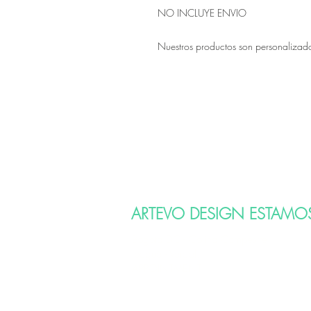
NO INCLUYE ENVIO
Nuestros productos son personalizados 
ARTEVO DESIGN ESTAMO
Bogota DC - Colina Campestre
Ibagué - Vergel.
APPOINTMENT