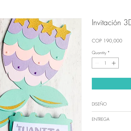
Invitación 
Pric
COP 190,000
Quantity
*
DISEÑO
Nuestros diseños so
ENTREGA
empresa Artevo De
No se envían pre-d
Una vez apartado e