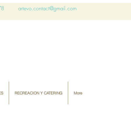
78
artevo.contact@gmail.com
ES
RECREACION Y CATERING
More