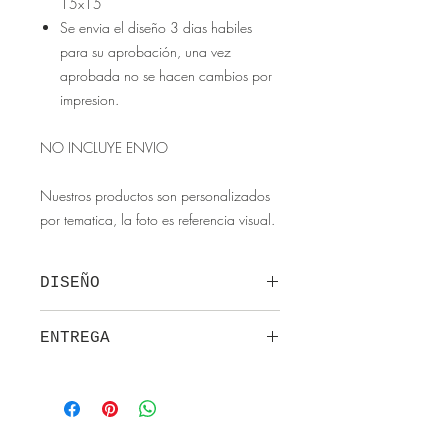
15x15
Se envia el diseño 3 dias habiles
para su aprobación, una vez
aprobada no se hacen cambios por
impresion.
NO INCLUYE ENVIO
Nuestros productos son personalizados
por tematica, la foto es referencia visual.
DISEÑO
Nuestros diseños son exclusivos y
ENTREGA
pertenecen a la empresa Artevo
Design.
Una vez apartado el producto se
No se envían pre-diseños de
envia en 3 dias habiles.
papeleria creativa, según temática
Se hacen 3 correcioness total, de la
se personaliza y queda al gusto del
cuarta en adelante se cobra un rubro
diseñador.