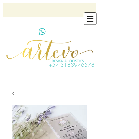
artevo.contact@gmail.com
+57 3183976578