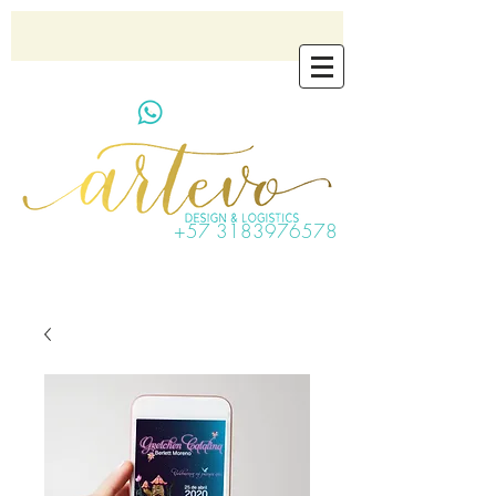
artevo.contact@gmail.com
+57 3183976578