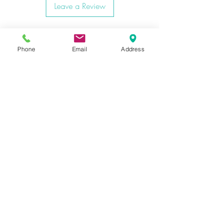
Leave a Review
ARTEVO DESIGN ESTAMOS UBICADOS
EN:
Phone
Email
Address
Bogota DC - Colina Campestre
Ibagué - Vergel.
APPOINTMENT
Telephone:
WHATSAPP -3183976578
Artevo Design & Logistics 2020
Its total or partial reproduction, as well as its
translation into any language without written
authorization from its owner, is prohibited. Read our
privacy policy.
Associates: