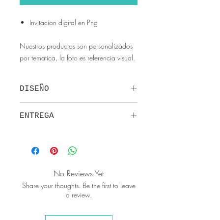
Invitacion digital en Png
Nuestros productos son personalizados
por tematica, la foto es referencia visual.
DISEÑO
Nuestros diseños son exclusivos y
ENTREGA
pertenecen a la empresa Artevo
Design.
Una vez apartado el producto se
No se envían pre-diseños de
envia en 3 dias habiles.
papeleria creativa, según temática
Se hacen 3 correcioness total, de la
se personaliza y queda al gusto del
cuarta en adelante se cobra un rubro
diseñador.
No Reviews Yet
por cada cambio.
Share your thoughts. Be the first to leave
a review.